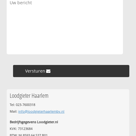
Versturen »
Loodgieter Haarlem
Tel: 023-7600318
Mail:
info@loodgieterhaarlembv.nl
Bedrijfsgegevens Loodgieter.nl
KVK: 73123684
BTW: NL8593.64.537.B01