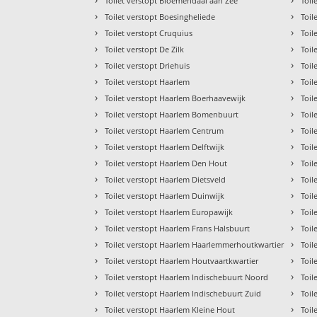
Toilet verstopt Bloemendaal aan Zee
Toil
›
›
Toilet verstopt Boesingheliede
Toil
›
›
Toilet verstopt Cruquius
Toil
›
›
Toilet verstopt De Zilk
Toil
›
›
Toilet verstopt Driehuis
Toil
›
›
Toilet verstopt Haarlem
Toil
›
›
Toilet verstopt Haarlem Boerhaavewijk
Toil
›
›
Toilet verstopt Haarlem Bomenbuurt
Toil
›
›
Toilet verstopt Haarlem Centrum
Toil
›
›
Toilet verstopt Haarlem Delftwijk
Toil
›
›
Toilet verstopt Haarlem Den Hout
Toil
›
›
Toilet verstopt Haarlem Dietsveld
Toil
›
›
Toilet verstopt Haarlem Duinwijk
Toil
›
›
Toilet verstopt Haarlem Europawijk
Toil
›
›
Toilet verstopt Haarlem Frans Halsbuurt
Toil
›
›
Toilet verstopt Haarlem Haarlemmerhoutkwartier
Toil
›
›
Toilet verstopt Haarlem Houtvaartkwartier
Toil
›
›
Toilet verstopt Haarlem Indischebuurt Noord
Toil
›
›
Toilet verstopt Haarlem Indischebuurt Zuid
Toil
›
›
Toilet verstopt Haarlem Kleine Hout
Toil