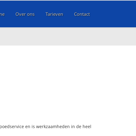
me
Over ons
Tarieven
Contact
spoedservice en is werkzaamheden in de heel