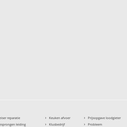
›
›
eiser reparatie
Keuken afvoer
Prijsopgave loodgieter
›
›
esprongen leiding
Klusbedrijf
Probleem