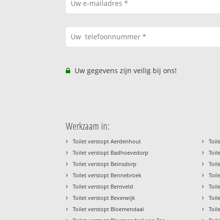
Uw gegevens zijn veilig bij ons!
Werkzaam in:
›
›
Toilet verstopt Aerdenhout
Toil
›
›
Toilet verstopt Badhoevedorp
Toil
›
›
Toilet verstopt Beinsdorp
Toil
›
›
Toilet verstopt Bennebroek
Toil
›
›
Toilet verstopt Bentveld
Toil
›
›
Toilet verstopt Beverwijk
Toil
›
›
Toilet verstopt Bloemendaal
Toil
›
›