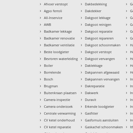
›
›
›
Afvoer verstopt
Dakbedekking
G
›
›
›
Agpo ferroli
Dakdekker
G
›
›
›
All-Inservice
Dakgoot lekkage
G
›
›
›
AWB
Dakgoot reinigen
G
›
›
›
Badkamer lekkage
Dakgoot reparatie
G
›
›
›
Badkamer renovatie
Dakgoot repareren
G
›
›
›
Badkamer ventilatie
Dakgoot schoonmaken
H
›
›
›
Beste loodgieter
Dakgoot verstopt
H
›
›
›
Bevroren waterleiding
Dakgoot vervangen
H
›
›
›
Boiler
Daklekkage
H
›
›
›
Borrelende
Dakpannen afgewaaid
H
›
›
›
Bosch
Dakpannen vervangen
I
›
›
›
Brugman
Dakreparatie
I
›
›
›
Buitenkraan plaatsen
Dakwerk
I
›
›
›
Camera inspectie
Duravit
I
›
›
›
Camera onderzoek
Erkende loodgieter
In
›
›
›
Centrale verwarming
Gasfitter
In
›
›
›
CV ketel onderhoud
Gasfornuis aansluiten
I
›
›
›
CV ketel reparatie
Gaskachel schoonmaken
I