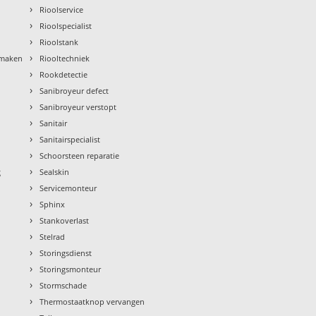
›
Rioolservice
›
Rioolspecialist
›
Rioolstank
›
nmaken
Riooltechniek
›
Rookdetectie
›
Sanibroyeur defect
›
Sanibroyeur verstopt
›
Sanitair
›
Sanitairspecialist
›
Schoorsteen reparatie
›
g
Sealskin
›
Servicemonteur
›
Sphinx
›
Stankoverlast
›
Stelrad
›
Storingsdienst
›
Storingsmonteur
›
Stormschade
›
Thermostaatknop vervangen