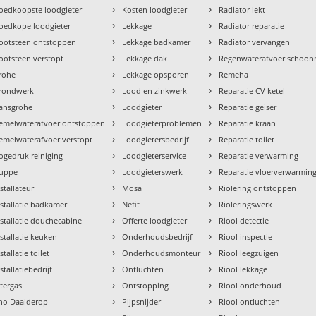
›
›
oedkoopste loodgieter
Kosten loodgieter
Radiator lekt
›
›
oedkope loodgieter
Lekkage
Radiator reparatie
›
›
ootsteen ontstoppen
Lekkage badkamer
Radiator vervangen
›
›
ootsteen verstopt
Lekkage dak
Regenwaterafvoer schoo
›
›
rohe
Lekkage opsporen
Remeha
›
›
rondwerk
Lood en zinkwerk
Reparatie CV ketel
›
›
ansgrohe
Loodgieter
Reparatie geiser
›
›
emelwaterafvoer ontstoppen
Loodgieterproblemen
Reparatie kraan
›
›
emelwaterafvoer verstopt
Loodgietersbedrijf
Reparatie toilet
›
›
ogedruk reiniging
Loodgieterservice
Reparatie verwarming
›
›
uppe
Loodgieterswerk
Reparatie vloerverwarmin
›
›
nstallateur
Mosa
Riolering ontstoppen
›
›
nstallatie badkamer
Nefit
Rioleringswerk
›
›
nstallatie douchecabine
Offerte loodgieter
Riool detectie
›
›
nstallatie keuken
Onderhoudsbedrijf
Riool inspectie
›
›
stallatie toilet
Onderhoudsmonteur
Riool leegzuigen
›
›
stallatiebedrijf
Ontluchten
Riool lekkage
›
›
ntergas
Ontstopping
Riool onderhoud
›
›
tho Daalderop
Pijpsnijder
Riool ontluchten