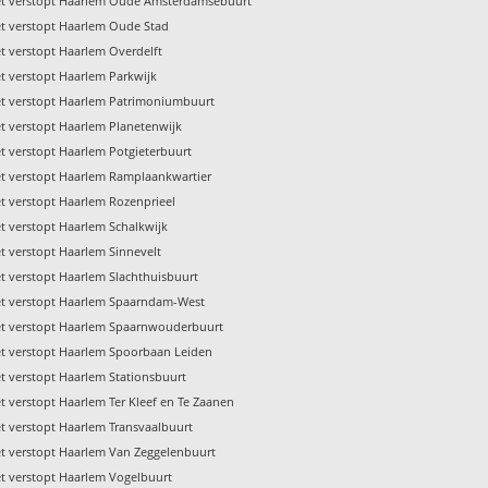
et verstopt Haarlem Oude Amsterdamsebuurt
et verstopt Haarlem Oude Stad
et verstopt Haarlem Overdelft
et verstopt Haarlem Parkwijk
et verstopt Haarlem Patrimoniumbuurt
et verstopt Haarlem Planetenwijk
et verstopt Haarlem Potgieterbuurt
et verstopt Haarlem Ramplaankwartier
et verstopt Haarlem Rozenprieel
et verstopt Haarlem Schalkwijk
et verstopt Haarlem Sinnevelt
et verstopt Haarlem Slachthuisbuurt
et verstopt Haarlem Spaarndam-West
et verstopt Haarlem Spaarnwouderbuurt
et verstopt Haarlem Spoorbaan Leiden
et verstopt Haarlem Stationsbuurt
et verstopt Haarlem Ter Kleef en Te Zaanen
et verstopt Haarlem Transvaalbuurt
et verstopt Haarlem Van Zeggelenbuurt
et verstopt Haarlem Vogelbuurt