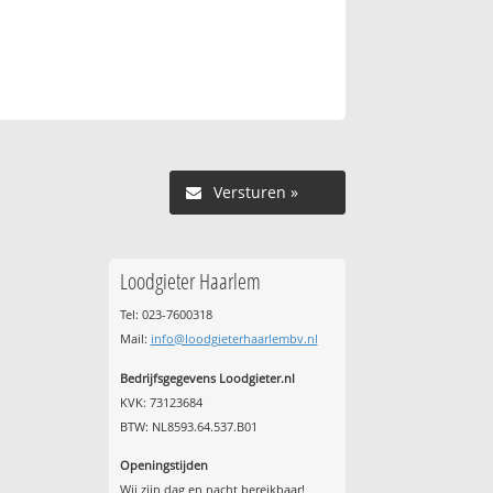
Versturen »
Loodgieter Haarlem
Tel: 023-7600318
Mail:
info@loodgieterhaarlembv.nl
Bedrijfsgegevens Loodgieter.nl
KVK: 73123684
BTW: NL8593.64.537.B01
Openingstijden
Wij zijn dag en nacht bereikbaar!