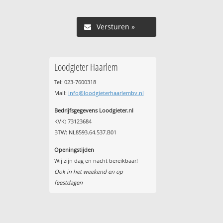
Versturen »
Loodgieter Haarlem
Tel: 023-7600318
Mail:
info@loodgieterhaarlembv.nl
Bedrijfsgegevens Loodgieter.nl
KVK: 73123684
BTW: NL8593.64.537.B01
Openingstijden
Wij zijn dag en nacht bereikbaar!
Ook in het weekend en op
feestdagen