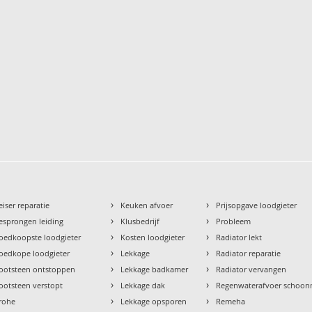
›
›
eiser reparatie
Keuken afvoer
Prijsopgave loodgieter
›
›
esprongen leiding
Klusbedrijf
Probleem
›
›
oedkoopste loodgieter
Kosten loodgieter
Radiator lekt
›
›
oedkope loodgieter
Lekkage
Radiator reparatie
›
›
ootsteen ontstoppen
Lekkage badkamer
Radiator vervangen
›
›
ootsteen verstopt
Lekkage dak
Regenwaterafvoer schoo
›
›
rohe
Lekkage opsporen
Remeha