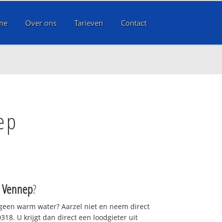
me
Over ons
Tarieven
Contact
ep
 Vennep
?
 geen warm water? Aarzel niet en neem direct
18. U krijgt dan direct een loodgieter uit