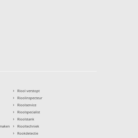
›
Riool verstopt
›
Rioolinspecteur
›
Rioolservice
›
Rioolspecialist
›
Rioolstank
›
nmaken
Riooltechniek
›
Rookdetectie