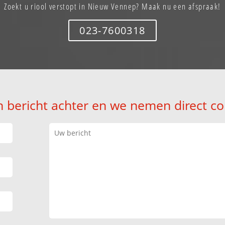
Zoekt u riool verstopt in Nieuw Vennep? Maak nu een afspraak!
023-7600318
n bericht achter en we nemen direct co