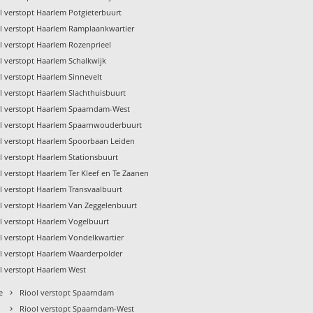
l verstopt Haarlem Potgieterbuurt
l verstopt Haarlem Ramplaankwartier
l verstopt Haarlem Rozenprieel
l verstopt Haarlem Schalkwijk
l verstopt Haarlem Sinnevelt
l verstopt Haarlem Slachthuisbuurt
l verstopt Haarlem Spaarndam-West
l verstopt Haarlem Spaarnwouderbuurt
l verstopt Haarlem Spoorbaan Leiden
l verstopt Haarlem Stationsbuurt
l verstopt Haarlem Ter Kleef en Te Zaanen
l verstopt Haarlem Transvaalbuurt
l verstopt Haarlem Van Zeggelenbuurt
l verstopt Haarlem Vogelbuurt
l verstopt Haarlem Vondelkwartier
l verstopt Haarlem Waarderpolder
l verstopt Haarlem West
›
e
Riool verstopt Spaarndam
›
Riool verstopt Spaarndam-West