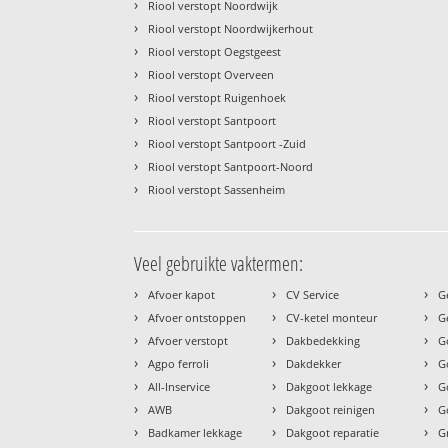
›
Riool verstopt Noordwijk
›
Riool verstopt Noordwijkerhout
›
Riool verstopt Oegstgeest
›
Riool verstopt Overveen
›
Riool verstopt Ruigenhoek
›
Riool verstopt Santpoort
›
Riool verstopt Santpoort -Zuid
›
Riool verstopt Santpoort-Noord
›
Riool verstopt Sassenheim
Veel gebruikte vaktermen:
›
›
›
Afvoer kapot
CV Service
G
›
›
›
Afvoer ontstoppen
CV-ketel monteur
G
›
›
›
Afvoer verstopt
Dakbedekking
G
›
›
›
Agpo ferroli
Dakdekker
G
›
›
›
All-Inservice
Dakgoot lekkage
G
›
›
›
AWB
Dakgoot reinigen
G
›
›
›
Badkamer lekkage
Dakgoot reparatie
G