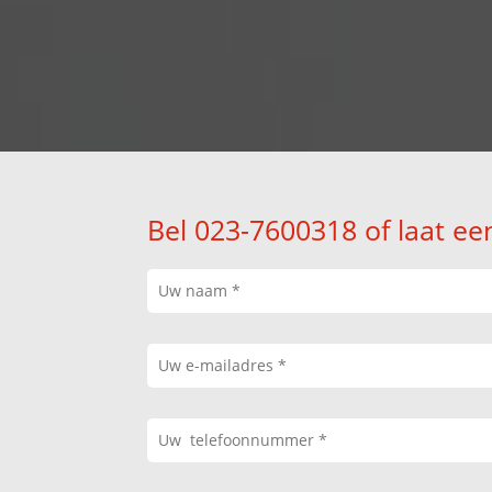
Bel 023-7600318 of laat ee