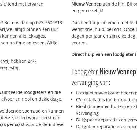
tsluitend met ervaren
Nieuw Vennep
aan de lijn. Bij o
en gemakkelijk!
em? Bel ons dan op 023-7600318
Dus heeft u problemen met leid
 vrijwel altijd binnen één uur
wenst snel hulp, bel ons. Onze 
 kunnen alle lekkages,
dagen per jaar en zijn elke dag 
en no time oplossen. Altijd
voeren.
Direct hulp van een loodgieter 
! Wij hebben 24/7
n omgeving
Loodgieter
Nieuw Vennep
vervanging van:
alificeerde loodgieters en die
Loodgieterswerkzaamheden (w
afvoer en riool en daklekkage.
CV installaties (onderhoud, (
Riool (binnen en buiten) en a
 voldoende voorraad en kunnen
vervanging
otere klussen wordt eerst een
Dak(spoed)reparaties en verv
aak gemaakt voor de definitieve
Dakgoten reparatie en scho