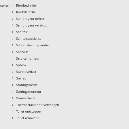
›
nmaken
Riooltechniek
›
Rookdetectie
›
Sanibroyeur defect
›
Sanibroyeur verstopt
›
Sanitair
›
Sanitairspecialist
›
Schoorsteen reparatie
›
g
Sealskin
›
Servicemonteur
›
Sphinx
›
Stankoverlast
›
Stelrad
›
Storingsdienst
›
Storingsmonteur
›
Stormschade
›
Thermostaatknop vervangen
›
Toilet ontstoppen
›
Toilet renovatie