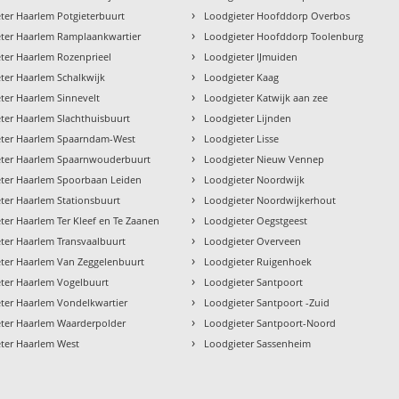
›
ter Haarlem Potgieterbuurt
Loodgieter Hoofddorp Overbos
›
ter Haarlem Ramplaankwartier
Loodgieter Hoofddorp Toolenburg
›
ter Haarlem Rozenprieel
Loodgieter IJmuiden
›
ter Haarlem Schalkwijk
Loodgieter Kaag
›
ter Haarlem Sinnevelt
Loodgieter Katwijk aan zee
›
ter Haarlem Slachthuisbuurt
Loodgieter Lijnden
›
eter Haarlem Spaarndam-West
Loodgieter Lisse
›
eter Haarlem Spaarnwouderbuurt
Loodgieter Nieuw Vennep
›
ter Haarlem Spoorbaan Leiden
Loodgieter Noordwijk
›
ter Haarlem Stationsbuurt
Loodgieter Noordwijkerhout
›
ter Haarlem Ter Kleef en Te Zaanen
Loodgieter Oegstgeest
›
ter Haarlem Transvaalbuurt
Loodgieter Overveen
›
ter Haarlem Van Zeggelenbuurt
Loodgieter Ruigenhoek
›
ter Haarlem Vogelbuurt
Loodgieter Santpoort
›
ter Haarlem Vondelkwartier
Loodgieter Santpoort -Zuid
›
ter Haarlem Waarderpolder
Loodgieter Santpoort-Noord
›
ter Haarlem West
Loodgieter Sassenheim