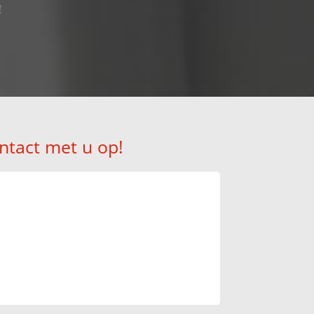
!
ntact met u op!