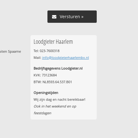
Versturen »
Loodgieter Haarlem
Tel: 023-7600318
uiten Spaarne
Mail:
info@loodgieterhaarlembv.nl
Bedrijfsgegevens Loodgieter.nl
KVK: 73123684
BTW: NL8593.64.537.B01
Openingstijden
Wij zijn dag en nacht bereikbaar!
Ook in het weekend en op
feestdagen