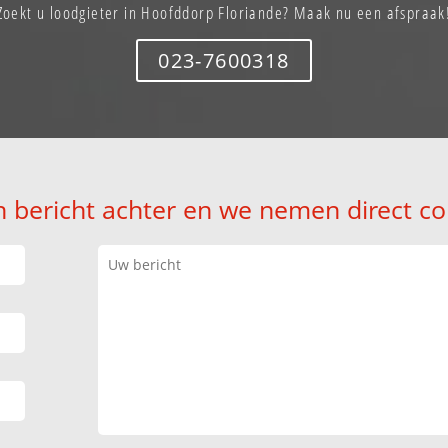
Zoekt u loodgieter in Hoofddorp Floriande? Maak nu een afspraak
023-7600318
n bericht achter en we nemen direct co