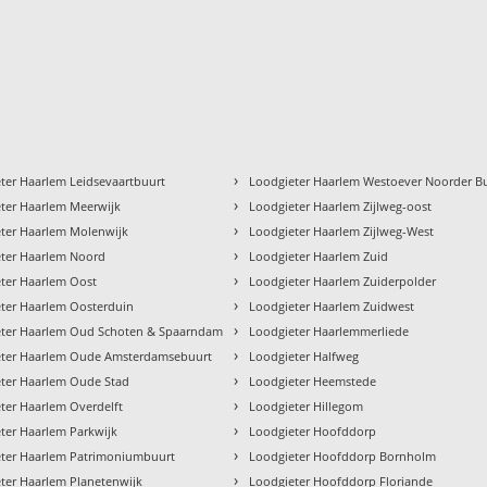
›
ter Haarlem Leidsevaartbuurt
Loodgieter Haarlem Westoever Noorder B
›
ter Haarlem Meerwijk
Loodgieter Haarlem Zijlweg-oost
›
ter Haarlem Molenwijk
Loodgieter Haarlem Zijlweg-West
›
ter Haarlem Noord
Loodgieter Haarlem Zuid
›
ter Haarlem Oost
Loodgieter Haarlem Zuiderpolder
›
ter Haarlem Oosterduin
Loodgieter Haarlem Zuidwest
›
eter Haarlem Oud Schoten & Spaarndam
Loodgieter Haarlemmerliede
›
eter Haarlem Oude Amsterdamsebuurt
Loodgieter Halfweg
›
ter Haarlem Oude Stad
Loodgieter Heemstede
›
ter Haarlem Overdelft
Loodgieter Hillegom
›
ter Haarlem Parkwijk
Loodgieter Hoofddorp
›
ter Haarlem Patrimoniumbuurt
Loodgieter Hoofddorp Bornholm
›
ter Haarlem Planetenwijk
Loodgieter Hoofddorp Floriande