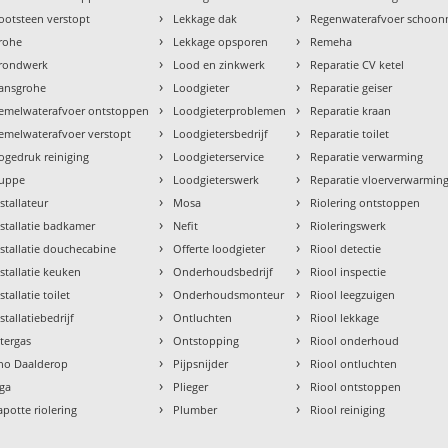
›
›
ootsteen verstopt
Lekkage dak
Regenwaterafvoer schoo
›
›
rohe
Lekkage opsporen
Remeha
›
›
rondwerk
Lood en zinkwerk
Reparatie CV ketel
›
›
ansgrohe
Loodgieter
Reparatie geiser
›
›
emelwaterafvoer ontstoppen
Loodgieterproblemen
Reparatie kraan
›
›
emelwaterafvoer verstopt
Loodgietersbedrijf
Reparatie toilet
›
›
ogedruk reiniging
Loodgieterservice
Reparatie verwarming
›
›
uppe
Loodgieterswerk
Reparatie vloerverwarmin
›
›
nstallateur
Mosa
Riolering ontstoppen
›
›
nstallatie badkamer
Nefit
Rioleringswerk
›
›
nstallatie douchecabine
Offerte loodgieter
Riool detectie
›
›
nstallatie keuken
Onderhoudsbedrijf
Riool inspectie
›
›
stallatie toilet
Onderhoudsmonteur
Riool leegzuigen
›
›
stallatiebedrijf
Ontluchten
Riool lekkage
›
›
ntergas
Ontstopping
Riool onderhoud
›
›
tho Daalderop
Pijpsnijder
Riool ontluchten
›
›
aga
Plieger
Riool ontstoppen
›
›
apotte riolering
Plumber
Riool reiniging