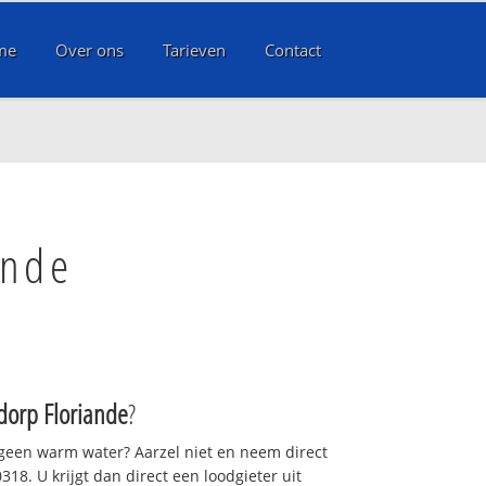
me
Over ons
Tarieven
Contact
ande
dorp Floriande
?
 geen warm water? Aarzel niet en neem direct
18. U krijgt dan direct een loodgieter uit