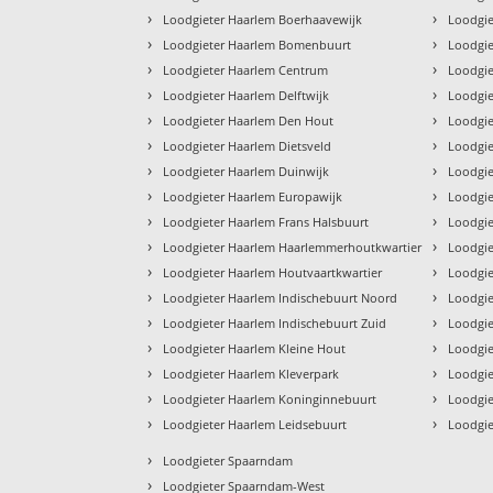
›
›
Loodgieter Haarlem Boerhaavewijk
Loodgie
›
›
Loodgieter Haarlem Bomenbuurt
Loodgie
›
›
Loodgieter Haarlem Centrum
Loodgie
›
›
Loodgieter Haarlem Delftwijk
Loodgie
›
›
Loodgieter Haarlem Den Hout
Loodgie
›
›
Loodgieter Haarlem Dietsveld
Loodgie
›
›
Loodgieter Haarlem Duinwijk
Loodgi
›
›
Loodgieter Haarlem Europawijk
Loodgi
›
›
Loodgieter Haarlem Frans Halsbuurt
Loodgie
›
›
Loodgieter Haarlem Haarlemmerhoutkwartier
Loodgie
›
›
Loodgieter Haarlem Houtvaartkwartier
Loodgie
›
›
Loodgieter Haarlem Indischebuurt Noord
Loodgie
›
›
Loodgieter Haarlem Indischebuurt Zuid
Loodgie
›
›
Loodgieter Haarlem Kleine Hout
Loodgie
›
›
Loodgieter Haarlem Kleverpark
Loodgie
›
›
Loodgieter Haarlem Koninginnebuurt
Loodgie
›
›
Loodgieter Haarlem Leidsebuurt
Loodgie
›
Loodgieter Spaarndam
›
Loodgieter Spaarndam-West