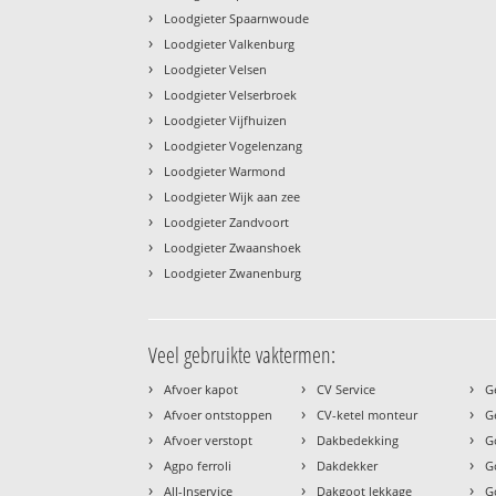
›
Loodgieter Spaarnwoude
›
Loodgieter Valkenburg
›
Loodgieter Velsen
›
Loodgieter Velserbroek
›
Loodgieter Vijfhuizen
›
Loodgieter Vogelenzang
›
Loodgieter Warmond
›
Loodgieter Wijk aan zee
›
Loodgieter Zandvoort
›
Loodgieter Zwaanshoek
›
Loodgieter Zwanenburg
Veel gebruikte vaktermen:
›
›
›
Afvoer kapot
CV Service
G
›
›
›
Afvoer ontstoppen
CV-ketel monteur
G
›
›
›
Afvoer verstopt
Dakbedekking
G
›
›
›
Agpo ferroli
Dakdekker
G
›
›
›
All-Inservice
Dakgoot lekkage
G