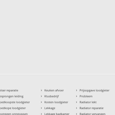
›
›
eiser reparatie
Keuken afvoer
Prijsopgave loodgieter
›
›
esprongen leiding
Klusbedrijf
Probleem
›
›
oedkoopste loodgieter
Kosten loodgieter
Radiator lekt
›
›
oedkope loodgieter
Lekkage
Radiator reparatie
›
›
ootsteen ontstoppen
Lekkage badkamer
Radiator vervangen