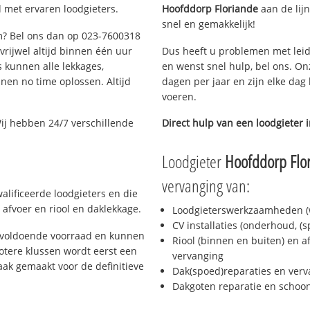
 met ervaren loodgieters.
Hoofddorp Floriande
aan de lijn
snel en gemakkelijk!
em? Bel ons dan op 023-7600318
 vrijwel altijd binnen één uur
Dus heeft u problemen met leid
 kunnen alle lekkages,
en wenst snel hulp, bel ons. On
en no time oplossen. Altijd
dagen per jaar en zijn elke dag 
voeren.
ij hebben 24/7 verschillende
Direct hulp van een loodgieter 
Loodgieter
Hoofddorp Flo
vervanging van:
alificeerde loodgieters en die
afvoer en riool en daklekkage.
Loodgieterswerkzaamheden (w
CV installaties (onderhoud, (
 voldoende voorraad en kunnen
Riool (binnen en buiten) en a
otere klussen wordt eerst een
vervanging
aak gemaakt voor de definitieve
Dak(spoed)reparaties en verv
Dakgoten reparatie en scho