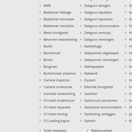
›
›
›
AWB
Dakgoot reinigen
G
›
›
›
Badkamer lekkage
Dakgoot reparatie
G
›
›
›
Badkamer renovatie
Dakgoot repareren
G
›
›
›
Badkamer ventilatie
Dakgoot schoonmaken
H
›
›
›
Beste loodgieter
Dakgoot verstopt
H
›
›
›
Bevroren waterleiding
Dakgoot vervangen
H
›
›
›
Boiler
Daklekkage
H
›
›
›
Borrelende
Dakpannen afgewaaid
H
›
›
›
Bosch
Dakpannen vervangen
I
›
›
›
Brugman
Dakreparatie
I
›
›
›
Buitenkraan plaatsen
Dakwerk
I
›
›
›
Camera inspectie
Duravit
I
›
›
›
Camera onderzoek
Erkende loodgieter
In
›
›
›
Centrale verwarming
Gasfitter
In
›
›
›
CV ketel onderhoud
Gasfornuis aansluiten
I
›
›
›
CV ketel reparatie
Gaskachel schoonmaken
I
›
›
›
CV ketel storing
Gasleiding verleggen
J
›
›
›
CV Leiding kapot
Geberit
K
›
›
Toilet reparatie
Wateroverlast