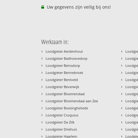
Uw gegevens zijn veilig bij ons!
Werkzaam in:
›
›
Loodgieter Aerdenhout
Loodgie
›
›
Loodgieter Badhoevedorp
Loodgie
›
›
Loodgieter Beinsdorp
Loodgie
›
›
Loodgieter Bennebroek
Loodgie
›
›
Loodgieter Bentveld
Loodgie
›
›
Loodgieter Beverwijk
Loodgie
›
›
Loodgieter Bloemendaal
Loodgi
›
›
Loodgieter Bloemendaal aan Zee
Loodgi
›
›
Loodgieter Boesingheliede
Loodgie
›
›
Loodgieter Cruquius
Loodgie
›
›
Loodgieter De Zilk
Loodgie
›
›
Loodgieter Driehuis
Loodgie
›
›
Loodgieter Haarlem
Loodgie