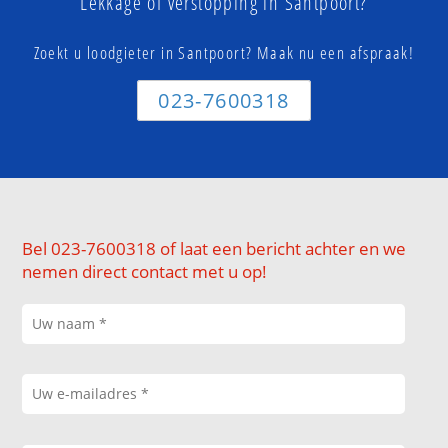
Lekkage of verstopping in Santpoort?
Zoekt u loodgieter in Santpoort? Maak nu een afspraak!
023-7600318
Bel 023-7600318 of laat een bericht achter en we
nemen direct contact met u op!