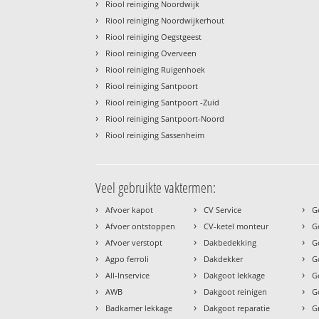
›
Riool reiniging Noordwijk
›
Riool reiniging Noordwijkerhout
›
Riool reiniging Oegstgeest
›
Riool reiniging Overveen
›
Riool reiniging Ruigenhoek
›
Riool reiniging Santpoort
›
Riool reiniging Santpoort -Zuid
›
Riool reiniging Santpoort-Noord
›
Riool reiniging Sassenheim
Veel gebruikte vaktermen:
›
›
›
Afvoer kapot
CV Service
G
›
›
›
Afvoer ontstoppen
CV-ketel monteur
G
›
›
›
Afvoer verstopt
Dakbedekking
G
›
›
›
Agpo ferroli
Dakdekker
G
›
›
›
All-Inservice
Dakgoot lekkage
G
›
›
›
AWB
Dakgoot reinigen
G
›
›
›
Badkamer lekkage
Dakgoot reparatie
G