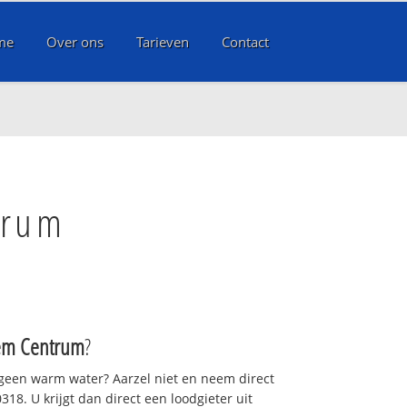
me
Over ons
Tarieven
Contact
trum
em Centrum
?
 geen warm water? Aarzel niet en neem direct
18. U krijgt dan direct een loodgieter uit