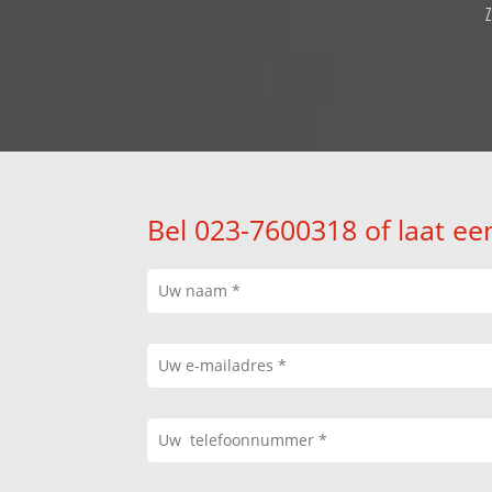
Bel 023-7600318 of laat ee