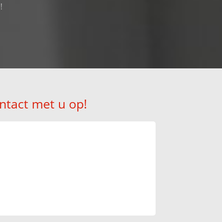
!
ntact met u op!