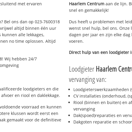
tsluitend met ervaren
Haarlem Centrum
aan de lijn. B
snel en gemakkelijk!
em? Bel ons dan op 023-7600318
Dus heeft u problemen met leid
 vrijwel altijd binnen één uur
wenst snel hulp, bel ons. Onze 
 kunnen alle lekkages,
dagen per jaar en zijn elke dag 
en no time oplossen. Altijd
voeren.
Direct hulp van een loodgieter 
8! Wij hebben 24/7
n omgeving
Loodgieter
Haarlem Cent
vervanging van:
alificeerde loodgieters en die
Loodgieterswerkzaamheden (w
afvoer en riool en daklekkage.
CV installaties (onderhoud, (
Riool (binnen en buiten) en a
 voldoende voorraad en kunnen
vervanging
otere klussen wordt eerst een
Dak(spoed)reparaties en verv
aak gemaakt voor de definitieve
Dakgoten reparatie en scho