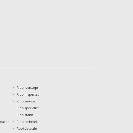
›
Riool verstopt
›
Rioolinspecteur
›
Rioolservice
›
Rioolspecialist
›
Rioolstank
›
nmaken
Riooltechniek
›
Rookdetectie