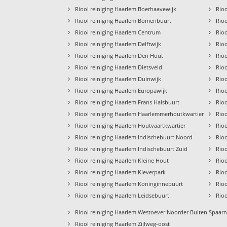
›
›
Riool reiniging Haarlem Boerhaavewijk
Rioo
›
›
Riool reiniging Haarlem Bomenbuurt
Rio
›
›
Riool reiniging Haarlem Centrum
Rioo
›
›
Riool reiniging Haarlem Delftwijk
Rioo
›
›
Riool reiniging Haarlem Den Hout
Rioo
›
›
Riool reiniging Haarlem Dietsveld
Rioo
›
›
Riool reiniging Haarlem Duinwijk
Rio
›
›
Riool reiniging Haarlem Europawijk
Rio
›
›
Riool reiniging Haarlem Frans Halsbuurt
Rio
›
›
Riool reiniging Haarlem Haarlemmerhoutkwartier
Rioo
›
›
Riool reiniging Haarlem Houtvaartkwartier
Rioo
›
›
Riool reiniging Haarlem Indischebuurt Noord
Rioo
›
›
Riool reiniging Haarlem Indischebuurt Zuid
Rio
›
›
Riool reiniging Haarlem Kleine Hout
Rioo
›
›
Riool reiniging Haarlem Kleverpark
Rioo
›
›
Riool reiniging Haarlem Koninginnebuurt
Rio
›
›
Riool reiniging Haarlem Leidsebuurt
Rioo
›
Riool reiniging Haarlem Westoever Noorder Buiten Spaar
›
Riool reiniging Haarlem Zijlweg-oost