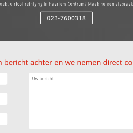
Zoekt u riool reiniging in Haarlem Centrum? Maak nu een afspraak
023-7600318
n bericht achter en we nemen direct co