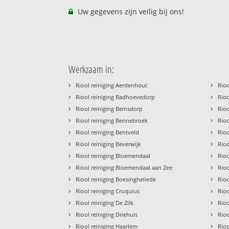
Uw gegevens zijn veilig bij ons!
Werkzaam in:
›
›
Riool reiniging Aerdenhout
Rioo
›
›
Riool reiniging Badhoevedorp
Rioo
›
›
Riool reiniging Beinsdorp
Rioo
›
›
Riool reiniging Bennebroek
Rio
›
›
Riool reiniging Bentveld
Rioo
›
›
Riool reiniging Beverwijk
Rioo
›
›
Riool reiniging Bloemendaal
Rio
›
›
Riool reiniging Bloemendaal aan Zee
Rio
›
›
Riool reiniging Boesingheliede
Rio
›
›
Riool reiniging Cruquius
Rioo
›
›
Riool reiniging De Zilk
Rioo
›
›
Riool reiniging Driehuis
Rio
›
›
Riool reiniging Haarlem
Rioo