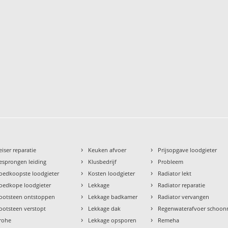
›
›
eiser reparatie
Keuken afvoer
Prijsopgave loodgieter
›
›
esprongen leiding
Klusbedrijf
Probleem
›
›
oedkoopste loodgieter
Kosten loodgieter
Radiator lekt
›
›
oedkope loodgieter
Lekkage
Radiator reparatie
›
›
ootsteen ontstoppen
Lekkage badkamer
Radiator vervangen
›
›
ootsteen verstopt
Lekkage dak
Regenwaterafvoer schoo
›
›
rohe
Lekkage opsporen
Remeha