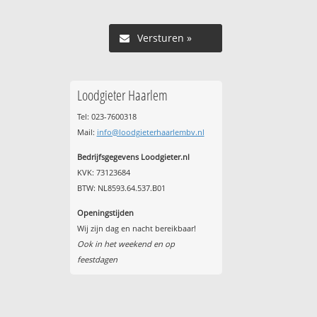
Versturen »
Loodgieter Haarlem
Tel: 023-7600318
Mail:
info@loodgieterhaarlembv.nl
Bedrijfsgegevens Loodgieter.nl
KVK: 73123684
BTW: NL8593.64.537.B01
Openingstijden
Wij zijn dag en nacht bereikbaar!
Ook in het weekend en op
feestdagen