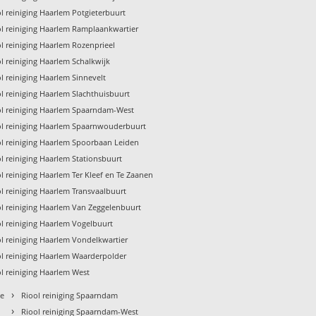
l reiniging Haarlem Potgieterbuurt
ol reiniging Haarlem Ramplaankwartier
l reiniging Haarlem Rozenprieel
l reiniging Haarlem Schalkwijk
l reiniging Haarlem Sinnevelt
l reiniging Haarlem Slachthuisbuurt
ol reiniging Haarlem Spaarndam-West
ol reiniging Haarlem Spaarnwouderbuurt
ol reiniging Haarlem Spoorbaan Leiden
l reiniging Haarlem Stationsbuurt
l reiniging Haarlem Ter Kleef en Te Zaanen
l reiniging Haarlem Transvaalbuurt
ol reiniging Haarlem Van Zeggelenbuurt
l reiniging Haarlem Vogelbuurt
l reiniging Haarlem Vondelkwartier
ol reiniging Haarlem Waarderpolder
l reiniging Haarlem West
›
ne
Riool reiniging Spaarndam
›
Riool reiniging Spaarndam-West