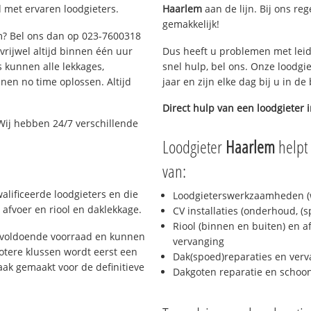
 met ervaren loodgieters.
Haarlem
aan de lijn. Bij ons reg
gemakkelijk!
em? Bel ons dan op 023-7600318
 vrijwel altijd binnen één uur
Dus heeft u problemen met leid
 kunnen alle lekkages,
snel hulp, bel ons. Onze loodgi
en no time oplossen. Altijd
jaar en zijn elke dag bij u in d
Direct hulp van een loodgieter 
Wij hebben 24/7 verschillende
Loodgieter
Haarlem
helpt 
van:
alificeerde loodgieters en die
Loodgieterswerkzaamheden (w
afvoer en riool en daklekkage.
CV installaties (onderhoud, (
Riool (binnen en buiten) en a
 voldoende voorraad en kunnen
vervanging
otere klussen wordt eerst een
Dak(spoed)reparaties en verv
aak gemaakt voor de definitieve
Dakgoten reparatie en scho