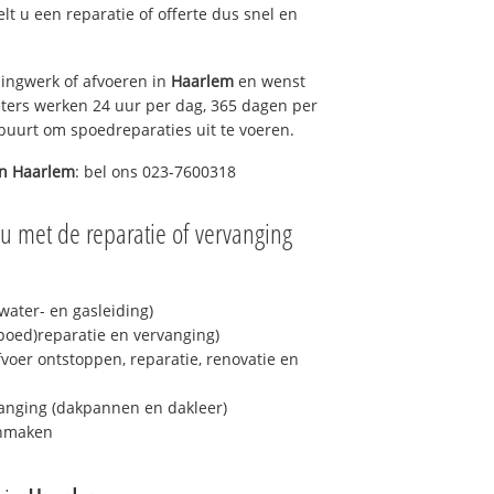
elt u een reparatie of offerte dus snel en
ingwerk of afvoeren in
Haarlem
en wenst
eters werken 24 uur per dag, 365 dagen per
e buurt om spoedreparaties uit te voeren.
in
Haarlem
: bel ons 023-7600318
u met de reparatie of vervanging
ater- en gasleiding)
spoed)reparatie en vervanging)
fvoer ontstoppen, reparatie, renovatie en
anging (dakpannen en dakleer)
onmaken