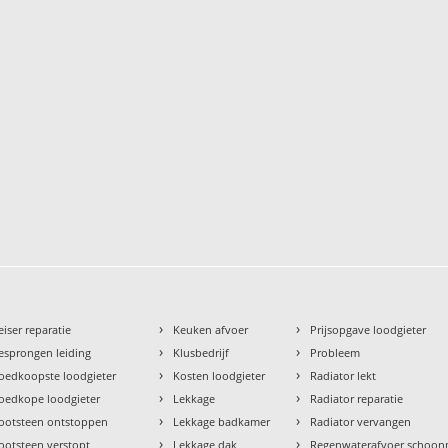
›
›
eiser reparatie
Keuken afvoer
Prijsopgave loodgieter
›
›
esprongen leiding
Klusbedrijf
Probleem
›
›
oedkoopste loodgieter
Kosten loodgieter
Radiator lekt
›
›
oedkope loodgieter
Lekkage
Radiator reparatie
›
›
ootsteen ontstoppen
Lekkage badkamer
Radiator vervangen
›
›
ootsteen verstopt
Lekkage dak
Regenwaterafvoer schoo