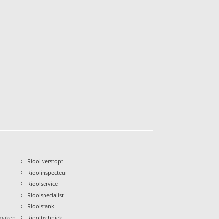
›
Riool verstopt
›
Rioolinspecteur
›
Rioolservice
›
Rioolspecialist
›
Rioolstank
›
nmaken
Riooltechniek