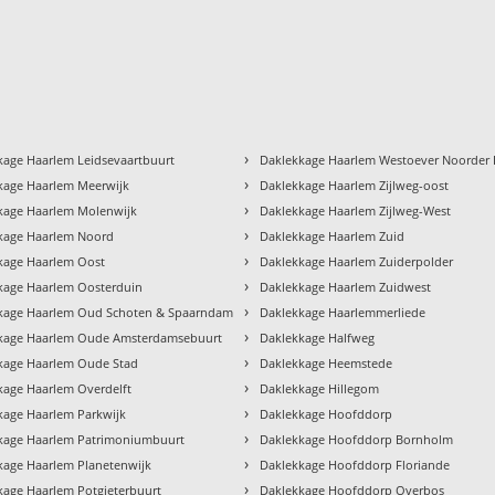
›
kage Haarlem Leidsevaartbuurt
Daklekkage Haarlem Westoever Noorder 
›
kage Haarlem Meerwijk
Daklekkage Haarlem Zijlweg-oost
›
kage Haarlem Molenwijk
Daklekkage Haarlem Zijlweg-West
›
kage Haarlem Noord
Daklekkage Haarlem Zuid
›
kage Haarlem Oost
Daklekkage Haarlem Zuiderpolder
›
kage Haarlem Oosterduin
Daklekkage Haarlem Zuidwest
›
kage Haarlem Oud Schoten & Spaarndam
Daklekkage Haarlemmerliede
›
kage Haarlem Oude Amsterdamsebuurt
Daklekkage Halfweg
›
kage Haarlem Oude Stad
Daklekkage Heemstede
›
kage Haarlem Overdelft
Daklekkage Hillegom
›
kage Haarlem Parkwijk
Daklekkage Hoofddorp
›
kage Haarlem Patrimoniumbuurt
Daklekkage Hoofddorp Bornholm
›
kage Haarlem Planetenwijk
Daklekkage Hoofddorp Floriande
›
kage Haarlem Potgieterbuurt
Daklekkage Hoofddorp Overbos