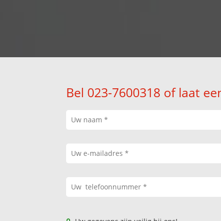
Bel 023-7600318 of laat ee