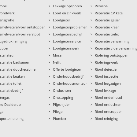
›
›
rohe
Lekkage opsporen
Remeha
›
›
rondwerk
Lood en zinkwerk
Reparatie CV ketel
›
›
ansgrohe
Loodgieter
Reparatie geiser
›
›
emelwaterafvoer ontstoppen
Loodgieterproblemen
Reparatie kraan
›
›
emelwaterafvoer verstopt
Loodgietersbedrijf
Reparatie toilet
›
›
ogedruk reiniging
Loodgieterservice
Reparatie verwarming
›
›
uppe
Loodgieterswerk
Reparatie vloerverwarmin
›
›
nstallateur
Mosa
Riolering ontstoppen
›
›
nstallatie badkamer
Nefit
Rioleringswerk
›
›
nstallatie douchecabine
Offerte loodgieter
Riool detectie
›
›
nstallatie keuken
Onderhoudsbedrijf
Riool inspectie
›
›
stallatie toilet
Onderhoudsmonteur
Riool leegzuigen
›
›
stallatiebedrijf
Ontluchten
Riool lekkage
›
›
ntergas
Ontstopping
Riool onderhoud
›
›
tho Daalderop
Pijpsnijder
Riool ontluchten
›
›
aga
Plieger
Riool ontstoppen
›
›
apotte riolering
Plumber
Riool reiniging