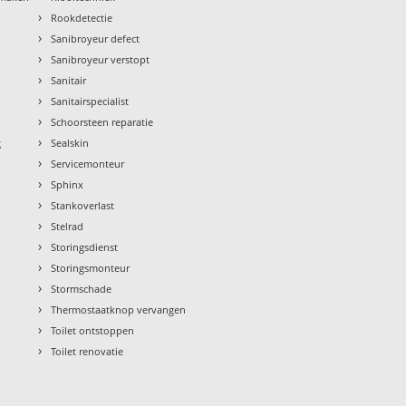
›
Rookdetectie
›
Sanibroyeur defect
›
Sanibroyeur verstopt
›
Sanitair
›
Sanitairspecialist
›
Schoorsteen reparatie
›
g
Sealskin
›
Servicemonteur
›
Sphinx
›
Stankoverlast
›
Stelrad
›
Storingsdienst
›
Storingsmonteur
›
Stormschade
›
Thermostaatknop vervangen
›
Toilet ontstoppen
›
Toilet renovatie