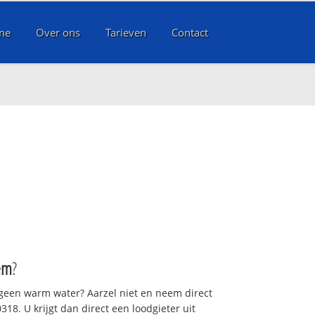
me
Over ons
Tarieven
Contact
em
?
 geen warm water? Aarzel niet en neem direct
18. U krijgt dan direct een loodgieter uit