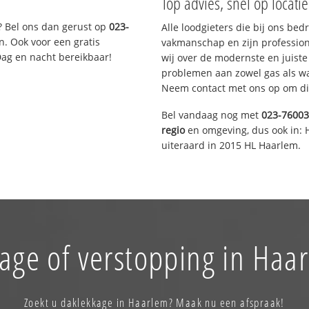
Top advies, snel op locati
? Bel ons dan gerust op
023-
Alle loodgieters die bij ons be
n. Ook voor een gratis
vakmanschap en zijn profession
Dag en nacht bereikbaar!
wij over de modernste en juist
problemen aan zowel gas als wat
Neem contact met ons op om di
Bel vandaag nog met
023-7600
regio
en omgeving, dus ook in: 
uiteraard in 2015 HL Haarlem.
age of verstopping in Haa
Zoekt u daklekkage in Haarlem? Maak nu een afspraak!