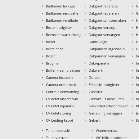
›
›
›
Badkamer lekkage
Dakgoot reparatie
G
›
›
›
Badkamer renovatie
Dakgoot repareren
G
›
›
›
Badkamer ventilatie
Dakgoot schoonmaken
H
›
›
›
Beste loodgieter
Dakgoot verstopt
H
›
›
›
Bevroren waterleiding
Dakgoot vervangen
H
›
›
›
Boiler
Daklekkage
H
›
›
›
Borrelende
Dakpannen afgewaaid
H
›
›
›
Bosch
Dakpannen vervangen
I
›
›
›
Brugman
Dakreparatie
I
›
›
›
Buitenkraan plaatsen
Dakwerk
I
›
›
›
Camera inspectie
Duravit
I
›
›
›
Camera onderzoek
Erkende loodgieter
In
›
›
›
Centrale verwarming
Gasfitter
In
›
›
›
CV ketel onderhoud
Gasfornuis aansluiten
I
›
›
›
CV ketel reparatie
Gaskachel schoonmaken
I
›
›
›
CV ketel storing
Gasleiding verleggen
J
›
›
›
CV Leiding kapot
Geberit
K
›
›
Toilet reparatie
Wateroverlast
›
›
Toilet verstopt
WC blijft doorlopen