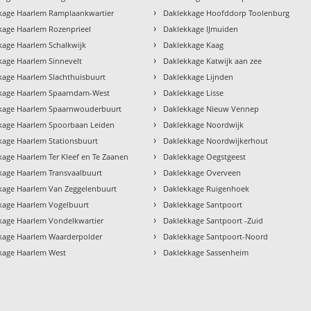
›
kage Haarlem Ramplaankwartier
Daklekkage Hoofddorp Toolenburg
›
kage Haarlem Rozenprieel
Daklekkage IJmuiden
›
kage Haarlem Schalkwijk
Daklekkage Kaag
›
kage Haarlem Sinnevelt
Daklekkage Katwijk aan zee
›
kage Haarlem Slachthuisbuurt
Daklekkage Lijnden
›
kage Haarlem Spaarndam-West
Daklekkage Lisse
›
kage Haarlem Spaarnwouderbuurt
Daklekkage Nieuw Vennep
›
kage Haarlem Spoorbaan Leiden
Daklekkage Noordwijk
›
kage Haarlem Stationsbuurt
Daklekkage Noordwijkerhout
›
kage Haarlem Ter Kleef en Te Zaanen
Daklekkage Oegstgeest
›
kage Haarlem Transvaalbuurt
Daklekkage Overveen
›
kage Haarlem Van Zeggelenbuurt
Daklekkage Ruigenhoek
›
kage Haarlem Vogelbuurt
Daklekkage Santpoort
›
kage Haarlem Vondelkwartier
Daklekkage Santpoort -Zuid
›
kage Haarlem Waarderpolder
Daklekkage Santpoort-Noord
›
kage Haarlem West
Daklekkage Sassenheim