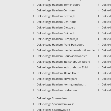
›
›
Daklekkage Haarlem Bomenbuurt
Daklek
›
›
Daklekkage Haarlem Centrum
Daklek
›
›
Daklekkage Haarlem Delftwijk
Daklek
›
›
Daklekkage Haarlem Den Hout
Daklek
›
›
Daklekkage Haarlem Dietsveld
Daklek
›
›
Daklekkage Haarlem Duinwijk
Daklek
›
›
Daklekkage Haarlem Europawijk
Daklek
›
›
Daklekkage Haarlem Frans Halsbuurt
Daklek
›
›
Daklekkage Haarlem Haarlemmerhoutkwartier
Daklek
›
›
Daklekkage Haarlem Houtvaartkwartier
Daklek
›
›
Daklekkage Haarlem Indischebuurt Noord
Daklek
›
›
Daklekkage Haarlem Indischebuurt Zuid
Daklek
›
›
Daklekkage Haarlem Kleine Hout
Daklek
›
›
Daklekkage Haarlem Kleverpark
Daklek
›
›
Daklekkage Haarlem Koninginnebuurt
Daklek
›
›
Daklekkage Haarlem Leidsebuurt
Daklek
›
Daklekkage Spaarndam
›
Daklekkage Spaarndam-West
›
Daklekkage Spaarnwoude