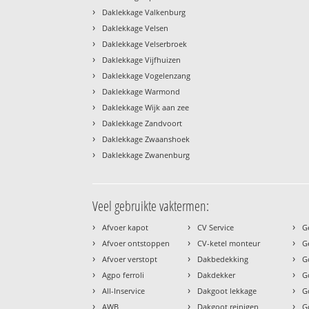
›
Daklekkage Valkenburg
›
Daklekkage Velsen
›
Daklekkage Velserbroek
›
Daklekkage Vijfhuizen
›
Daklekkage Vogelenzang
›
Daklekkage Warmond
›
Daklekkage Wijk aan zee
›
Daklekkage Zandvoort
›
Daklekkage Zwaanshoek
›
Daklekkage Zwanenburg
Veel gebruikte vaktermen:
›
›
›
Afvoer kapot
CV Service
G
›
›
›
Afvoer ontstoppen
CV-ketel monteur
G
›
›
›
Afvoer verstopt
Dakbedekking
G
›
›
›
Agpo ferroli
Dakdekker
G
›
›
›
All-Inservice
Dakgoot lekkage
G
›
›
›
AWB
Dakgoot reinigen
G