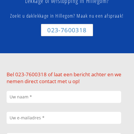
Lekkage of verstopping in Hillegom?
Zoekt u daklekkage in Hillegom? Maak nu een afspraak!
023-7600318
Bel 023-7600318 of laat een bericht achter en we
nemen direct contact met u op!