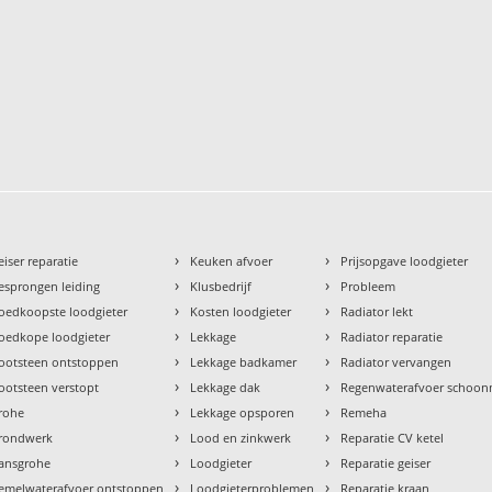
›
›
eiser reparatie
Keuken afvoer
Prijsopgave loodgieter
›
›
esprongen leiding
Klusbedrijf
Probleem
›
›
oedkoopste loodgieter
Kosten loodgieter
Radiator lekt
›
›
oedkope loodgieter
Lekkage
Radiator reparatie
›
›
ootsteen ontstoppen
Lekkage badkamer
Radiator vervangen
›
›
ootsteen verstopt
Lekkage dak
Regenwaterafvoer schoo
›
›
rohe
Lekkage opsporen
Remeha
›
›
rondwerk
Lood en zinkwerk
Reparatie CV ketel
›
›
ansgrohe
Loodgieter
Reparatie geiser
›
›
emelwaterafvoer ontstoppen
Loodgieterproblemen
Reparatie kraan