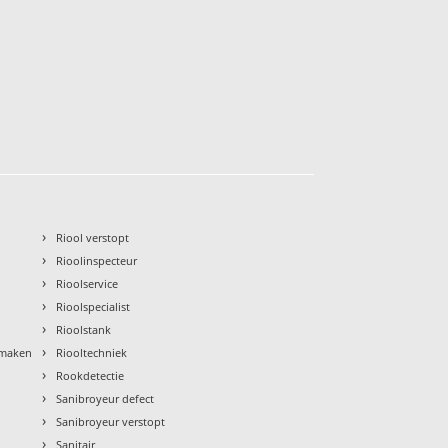
›
Riool verstopt
›
Rioolinspecteur
›
Rioolservice
›
Rioolspecialist
›
Rioolstank
›
nmaken
Riooltechniek
›
Rookdetectie
›
Sanibroyeur defect
›
Sanibroyeur verstopt
›
Sanitair