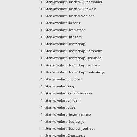
›
Stankoverlast Haarlem Zuiderpolder
›
Stankoverlast Haarlem Zuidwest
›
Stankoverlast Haarlemmerliede
›
Stankoverlast Halfweg
›
Stankoverlast Heemstede
›
Stankoverlast Hillegom
›
Stankoverlast Hoofddorp
›
Stankoverlast Hoofddorp Bornholm
›
Stankoverlast Hoofddorp Floriande
›
Stankoverlast Hoofddorp Overbos
›
Stankoverlast Hoofddorp Toolenburg
›
Stankoverlast IJmuiden
›
Stankoverlast Kaag
›
Stankoverlast Katwijk aan zee
›
Stankoverlast Lijnden
›
Stankoverlast Lisse
›
Stankoverlast Nieuw Vennep
›
Stankoverlast Noordwijk
›
Stankoverlast Noordwijkerhout
›
Stankoverlast Oegstgeest