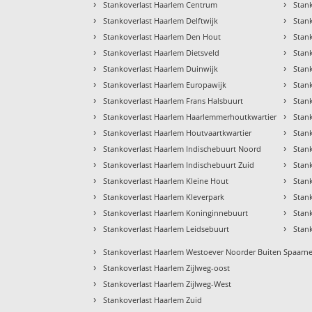
›
›
Stankoverlast Haarlem Centrum
Stan
›
›
Stankoverlast Haarlem Delftwijk
Stan
›
›
Stankoverlast Haarlem Den Hout
Stan
›
›
Stankoverlast Haarlem Dietsveld
Stan
›
›
Stankoverlast Haarlem Duinwijk
Stan
›
›
Stankoverlast Haarlem Europawijk
Stan
›
›
Stankoverlast Haarlem Frans Halsbuurt
Stan
›
›
Stankoverlast Haarlem Haarlemmerhoutkwartier
Stan
›
›
Stankoverlast Haarlem Houtvaartkwartier
Stank
›
›
Stankoverlast Haarlem Indischebuurt Noord
Stan
›
›
Stankoverlast Haarlem Indischebuurt Zuid
Stan
›
›
Stankoverlast Haarlem Kleine Hout
Stan
›
›
Stankoverlast Haarlem Kleverpark
Stan
›
›
Stankoverlast Haarlem Koninginnebuurt
Stan
›
›
Stankoverlast Haarlem Leidsebuurt
Stan
›
Stankoverlast Haarlem Westoever Noorder Buiten Spaarn
›
Stankoverlast Haarlem Zijlweg-oost
›
Stankoverlast Haarlem Zijlweg-West
›
Stankoverlast Haarlem Zuid