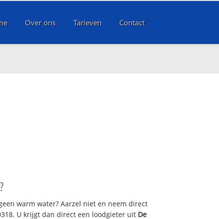
me
Over ons
Tarieven
Contact
?
 geen warm water? Aarzel niet en neem direct
318. U krijgt dan direct een loodgieter uit
De