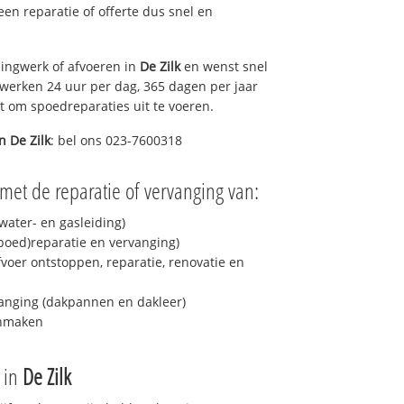
 een reparatie of offerte dus snel en
ingwerk of afvoeren in
De Zilk
en wenst snel
 werken 24 uur per dag, 365 dagen per jaar
rt om spoedreparaties uit te voeren.
in
De Zilk
: bel ons 023-7600318
met de reparatie of vervanging van:
ater- en gasleiding)
spoed)reparatie en vervanging)
fvoer ontstoppen, reparatie, renovatie en
anging (dakpannen en dakleer)
onmaken
e in
De Zilk