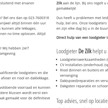
tsluitend met ervaren
Zilk
aan de lijn. Bij ons regelt u
gemakkelijk!
em? Bel ons dan op 023-7600318
Dus heeft u problemen met leid
 vrijwel altijd binnen één uur
hulp, bel ons. Onze loodgieters
 kunnen alle lekkages,
en zijn elke dag bij u in de buu
en no time oplossen. Altijd
Direct hulp van een loodgieter 
! Wij hebben 24/7
Loodgieter
De Zilk
helpt u 
n omgeving
Loodgieterswerkzaamheden (w
CV installaties (onderhoud, (
Riool (binnen en buiten) en a
alificeerde loodgieters en die
vervanging
afvoer en riool en daklekkage.
Dak(spoed)reparaties en verv
Dakgoten reparatie en scho
 voldoende voorraad en kunnen
otere klussen wordt eerst een
aak gemaakt voor de definitieve
Top advies, snel op locati