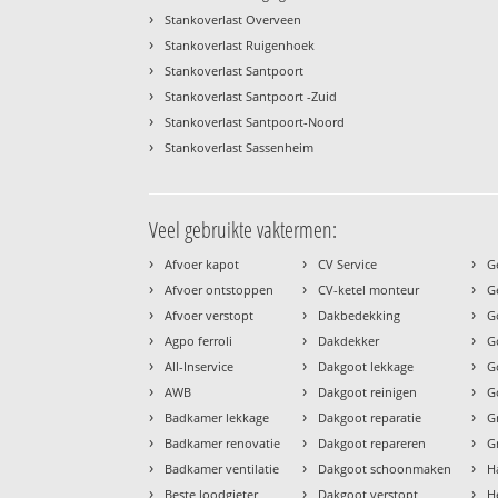
›
Stankoverlast Overveen
›
Stankoverlast Ruigenhoek
›
Stankoverlast Santpoort
›
Stankoverlast Santpoort -Zuid
›
Stankoverlast Santpoort-Noord
›
Stankoverlast Sassenheim
Veel gebruikte vaktermen:
›
›
›
Afvoer kapot
CV Service
G
›
›
›
Afvoer ontstoppen
CV-ketel monteur
G
›
›
›
Afvoer verstopt
Dakbedekking
G
›
›
›
Agpo ferroli
Dakdekker
G
›
›
›
All-Inservice
Dakgoot lekkage
G
›
›
›
AWB
Dakgoot reinigen
G
›
›
›
Badkamer lekkage
Dakgoot reparatie
G
›
›
›
Badkamer renovatie
Dakgoot repareren
G
›
›
›
Badkamer ventilatie
Dakgoot schoonmaken
H
›
›
›
Beste loodgieter
Dakgoot verstopt
H