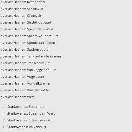
koverlast Haarlem Rozenprieel
koverlast Haarlem Schalkwijk
koverlast Haarlem Sinnevelt
koverlast Haarlem Slachthuisbuurt
koverlast Haarlem Spaarndam-West
koverlast Haarlem Spaarnwouderbuurt
koverlast Haarlem Spoorbaan Leiden
koverlast Haarlem Stationsbuurt
overlast Haarlem Ter Kleef en Te Zaanen
koverlast Haarlem Transvaalbuurt
koverlast Haarlem Van Zeggelenbuurt
koverlast Haarlem Vogelbuurt
koverlast Haarlem Vondelkwartier
koverlast Haarlem Waarderpolder
koverlast Haarlem West
›
e
Stankoverlast Spaarndam
›
Stankoverlast Spaarndam-West
›
Stankoverlast Spaarnwoude
›
Stankoverlast Valkenburg