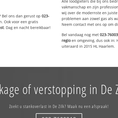
Alle loodgieters die bij ons be
vakmanschap en zijn profession
wij over de modernste en juist
? Bel ons dan gerust op
023-
problemen aan zowel gas als wat
n. Ook voor een gratis
Neem contact met ons op om di
ast
. Dag en nacht bereikbaar!
Bel vandaag nog met
023-7600
regio
en omgeving, dus ook in: 
uiteraard in 2015 HL Haarlem.
kage of verstopping in De Z
Zoekt u stankoverlast in De Zilk? Maak nu een afspraak!