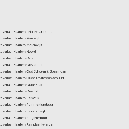
koverlast Haarlem Leidsevaartbuurt
koverlast Haarlem Meerwijk
koverlast Haarlem Molenwijk
koverlast Haarlem Noord
koverlast Haarlem Oost
koverlast Haarlem Oosterduin
koverlast Haarlem Oud Schoten & Spaarndam
koverlast Haarlem Oude Amsterdamsebuurt
koverlast Haarlem Oude Stad
koverlast Haarlem Overdelft
koverlast Haarlem Parkwijk
koverlast Haarlem Patrimoniumbuurt
koverlast Haarlem Planetenwijk
koverlast Haarlem Potgieterbuurt
koverlast Haarlem Ramplaankwartier