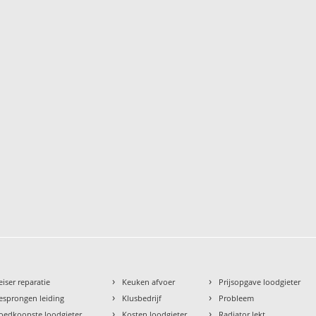
›
›
eiser reparatie
Keuken afvoer
Prijsopgave loodgieter
›
›
esprongen leiding
Klusbedrijf
Probleem
›
›
oedkoopste loodgieter
Kosten loodgieter
Radiator lekt