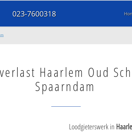
023-7600318
Ho
am
verlast Haarlem Oud Sch
Spaarndam
Loodgieterswerk in
Haarl