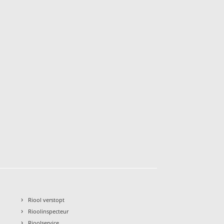
›
Riool verstopt
›
Rioolinspecteur
›
Rioolservice