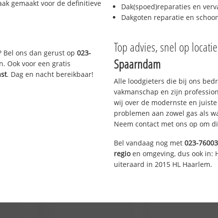
aak gemaakt voor de definitieve
Dak(spoed)reparaties en verv
Dakgoten reparatie en scho
Top advies, snel op locati
? Bel ons dan gerust op
023-
Spaarndam
n. Ook voor een gratis
ast
. Dag en nacht bereikbaar!
Alle loodgieters die bij ons be
vakmanschap en zijn profession
wij over de modernste en juist
problemen aan zowel gas als wat
Neem contact met ons op om di
Bel vandaag nog met
023-7600
regio
en omgeving, dus ook in: 
uiteraard in 2015 HL Haarlem.