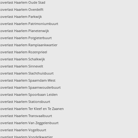
koverlast Haarlem Oude Stad
koverlast Haarlem Overdelft
koverlast Haarlem Parkwijk
koverlast Haarlem Patrimoniumbuurt
koverlast Haarlem Planetenwijk
koverlast Haarlem Potgieterbuurt
koverlast Haarlem Ramplaankwartier
koverlast Haarlem Rozenprieel
koverlast Haarlem Schalkwijk
koverlast Haarlem Sinnevelt
koverlast Haarlem Slachthuisbuurt
koverlast Haarlem Spaarndam-West
koverlast Haarlem Spaarnwouderbuurt
koverlast Haarlem Spoorbaan Leiden
koverlast Haarlem Stationsbuurt
overlast Haarlem Ter Kleef en Te Zaanen
koverlast Haarlem Transvaalbuurt
koverlast Haarlem Van Zeggelenbuurt
koverlast Haarlem Vogelbuurt
koverlast Haarlem Vondelkwartier