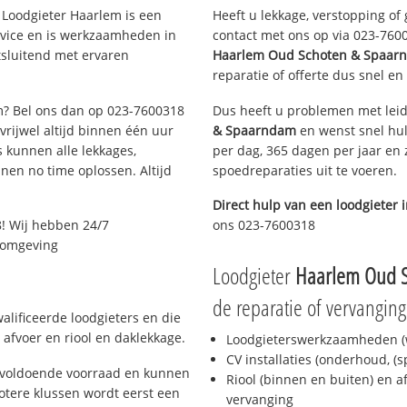
Loodgieter Haarlem is een
Heeft u lekkage, verstopping of
rvice en is werkzaamheden in
contact met ons op via 023-76003
tsluitend met ervaren
Haarlem Oud Schoten & Spaar
reparatie of offerte dus snel en
em? Bel ons dan op 023-7600318
Dus heeft u problemen met leid
 vrijwel altijd binnen één uur
& Spaarndam
en wenst snel hul
 kunnen alle lekkages,
per dag, 365 dagen per jaar en z
en no time oplossen. Altijd
spoedreparaties uit te voeren.
Direct hulp van een loodgieter 
! Wij hebben 24/7
ons 023-7600318
n omgeving
Loodgieter
Haarlem Oud 
de reparatie of vervanging
alificeerde loodgieters en die
afvoer en riool en daklekkage.
Loodgieterswerkzaamheden (w
CV installaties (onderhoud, (
 voldoende voorraad en kunnen
Riool (binnen en buiten) en a
otere klussen wordt eerst een
vervanging