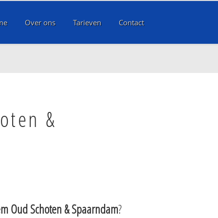
me
Over ons
Tarieven
Contact
oten &
em Oud Schoten & Spaarndam
?